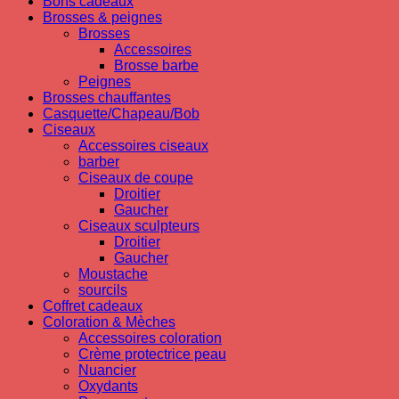
Bons cadeaux
Brosses & peignes
Brosses
Accessoires
Brosse barbe
Peignes
Brosses chauffantes
Casquette/Chapeau/Bob
Ciseaux
Accessoires ciseaux
barber
Ciseaux de coupe
Droitier
Gaucher
Ciseaux sculpteurs
Droitier
Gaucher
Moustache
sourcils
Coffret cadeaux
Coloration & Mèches
Accessoires coloration
Crème protectrice peau
Nuancier
Oxydants