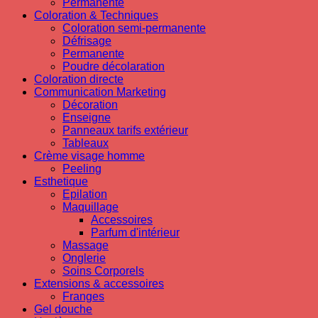
Permanente
Coloration & Techniques
Coloration semi-permanente
Défrisage
Permanente
Poudre décolaration
Coloration directe
Communication Marketing
Décoration
Enseigne
Panneaux tarifs extérieur
Tableaux
Crème visage homme
Peeling
Esthetique
Epilation
Maquillage
Accessoires
Parfum d'intérieur
Massage
Onglerie
Soins Corporels
Extensions & accessoires
Franges
Gel douche