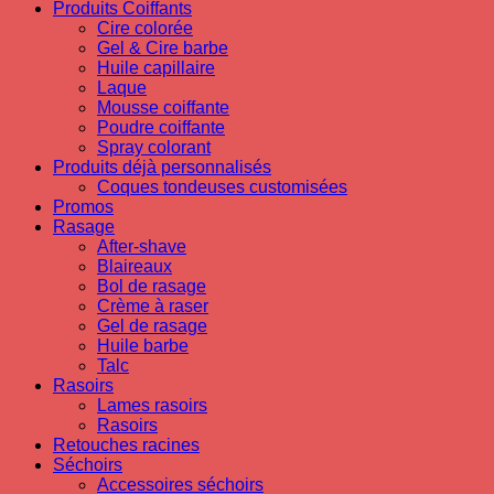
Produits Coiffants
Cire colorée
Gel & Cire barbe
Huile capillaire
Laque
Mousse coiffante
Poudre coiffante
Spray colorant
Produits déjà personnalisés
Coques tondeuses customisées
Promos
Rasage
After-shave
Blaireaux
Bol de rasage
Crème à raser
Gel de rasage
Huile barbe
Talc
Rasoirs
Lames rasoirs
Rasoirs
Retouches racines
Séchoirs
Accessoires séchoirs