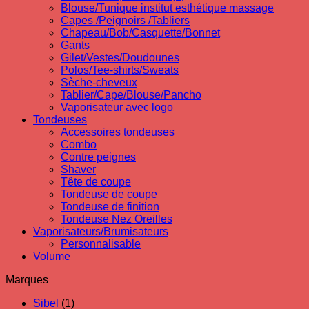
Blouse/Tunique institut esthétique massage
Capes /Peignoirs /Tabliers
Chapeau/Bob/Casquette/Bonnet
Gants
Gilet/Vestes/Doudounes
Polos/Tee-shirts/Sweats
Sèche-cheveux
Tablier/Cape/Blouse/Pancho
Vaporisateur avec logo
Tondeuses
Accessoires tondeuses
Combo
Contre peignes
Shaver
Tête de coupe
Tondeuse de coupe
Tondeuse de finition
Tondeuse Nez Oreilles
Vaporisateurs/Brumisateurs
Personnalisable
Volume
Marques
Sibel
(1)