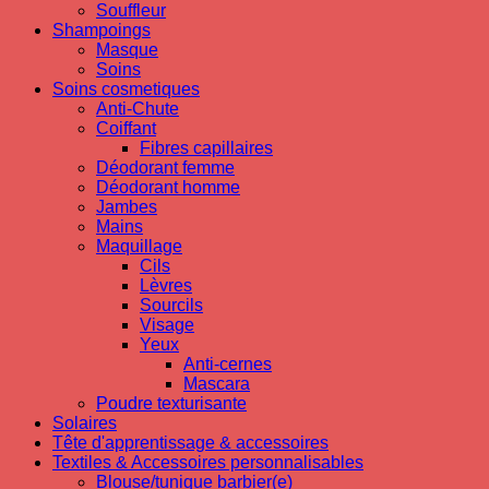
Souffleur
Shampoings
Masque
Soins
Soins cosmetiques
Anti-Chute
Coiffant
Fibres capillaires
Déodorant femme
Déodorant homme
Jambes
Mains
Maquillage
Cils
Lèvres
Sourcils
Visage
Yeux
Anti-cernes
Mascara
Poudre texturisante
Solaires
Tête d'apprentissage & accessoires
Textiles & Accessoires personnalisables
Blouse/tunique barbier(e)