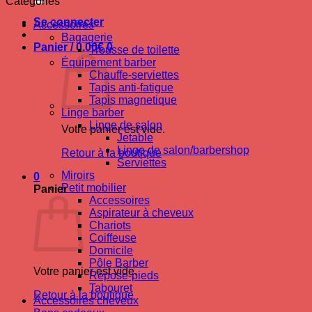
Catégories
Se connecter
Accessoires
Bagagerie
Panier /
0.00
€
0
Trousse de toilette
Équipement barber
Chauffe-serviettes
Tapis anti-fatigue
Tapis magnetique
Linge barber
Linge de salon
Votre panier est vide.
Jetable
Linge de salon/barbershop
Retour à la boutique
Serviettes
Miroirs
0
Petit mobilier
Panier
Accessoires
Aspirateur à cheveux
Chariots
Coiffeuse
Domicile
Pôle Barber
Votre panier est vide.
Repose-pieds
Tabouret
Retour à la boutique
Accessoires cheveux