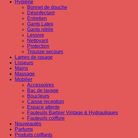
Hygiène
Bonnet de douche
Désinfectant
Entretien
Gants Latex
Gants nitrile
Lessive
Nettoyant
Protection
Trousse secours
Lames de rasage
Lisseurs
Mains
Massage
Mobilier
Accessoires
Bac de lavage
Boucleurs
Caisse reception
Espace attente
Fauteuils Barbier Vintage & Hydrauliques
Fauteuils coiffure
Nouveautés
Parfums
Produits coiffants